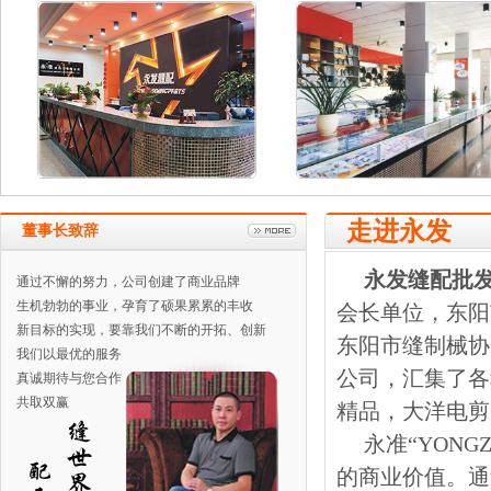
走进永发
董事长致辞
永发缝配批
通过不懈的努力，公司创建了商业品牌
生机勃勃的事业，孕育了硕果累累的丰收
会长单位，东阳
新目标的实现，要靠我们不断的开拓、创新
东阳市缝制械协
我们以最优的服务
公司，汇集了各
真诚期待与您合作
共取双赢
精品，大洋电剪
永准“YON
的商业价值。通