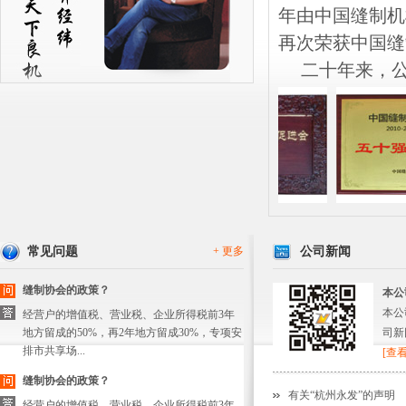
年由中国缝制机
再次荣获中国缝
二十年来，公
常见问题
+ 更多
公司新闻
缝制协会的政策？
本公
本公
经营户的增值税、营业税、企业所得税前3年
地方留成的50%，再2年地方留成30%，专项安
司新
排市共享场...
[查
缝制协会的政策？
有关“杭州永发”的声明
经营户的增值税、营业税、企业所得税前3年