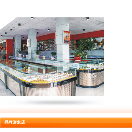
品牌形象店